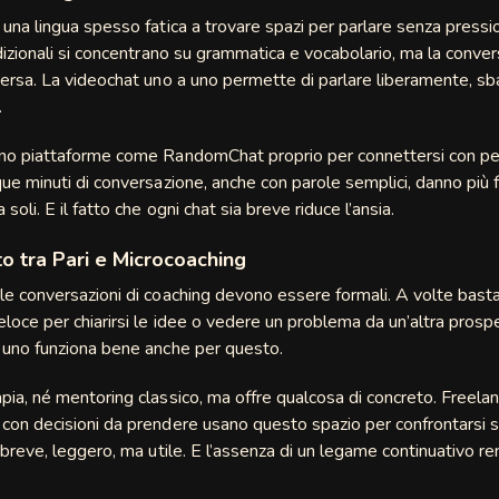
 una lingua spesso fatica a trovare spazi per parlare senza pressi
adizionali si concentrano su grammatica e vocabolario, ma la conve
versa. La videochat uno a uno permette di parlare liberamente, sb
.
no piattaforme come RandomChat proprio per connettersi con per
que minuti di conversazione, anche con parole semplici, danno più f
 soli. E il fatto che ogni chat sia breve riduce l’ansia.
o tra Pari e Microcoaching
le conversazioni di coaching devono essere formali. A volte bast
loce per chiarirsi le idee o vedere un problema da un’altra prospe
 uno funziona bene anche per questo.
pia, né mentoring classico, ma offre qualcosa di concreto. Freelan
con decisioni da prendere usano questo spazio per confrontarsi 
È breve, leggero, ma utile. E l’assenza di un legame continuativo re