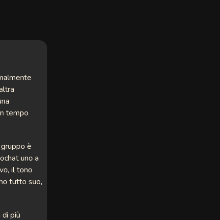
ormalmente
altra
una
 in tempo
i gruppo è
eochat uno a
vo, il tono
mo tutto suo,
 di più