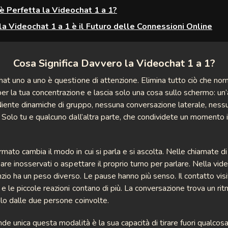
 è Perfetta la Videochat 1 a 1?
la Videochat 1 a 1 è il Futuro delle Connessioni Online
Cosa Significa Davvero la Videochat 1 a 1?
hat uno a uno è questione di attenzione. Elimina tutto ciò che n
r la tua concentrazione e lascia solo una cosa sullo schermo: un’
iente dinamiche di gruppo, nessuna conversazione laterale, ness
 Solo tu e qualcuno dall’altra parte, che condividete un momento
mato cambia il modo in cui si parla e si ascolta. Nelle chiamate d
sare inosservati o aspettare il proprio turno per parlare. Nella vid
enzio ha un peso diverso. Le pause hanno più senso. Il contatto visi
 e le piccole reazioni contano di più. La conversazione trova un rit
lo dalle due persone coinvolte.
nde unica questa modalità è la sua capacità di tirare fuori qualcosa