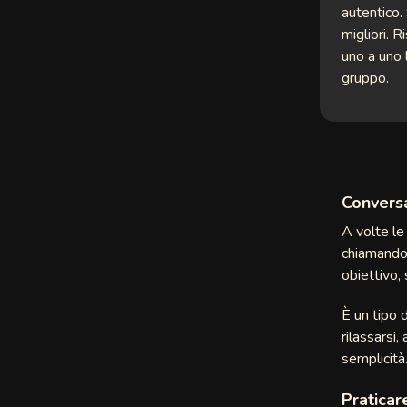
autentico.
eChat
migliori. 
uno a uno 
et
gruppo.
ee
Convers
A volte le
chiamando.
obiettivo,
È un tipo 
rilassarsi,
rCam
semplicità.
Chat
Praticar