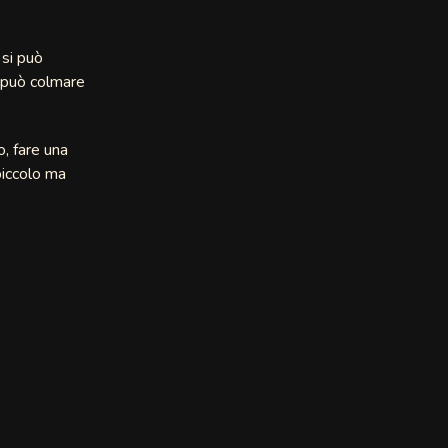
 si può
o può colmare
o, fare una
 piccolo ma