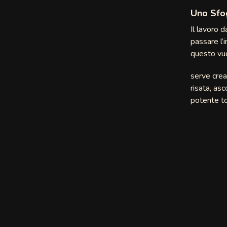
Uno Sfog
Il lavoro 
passare l’
nia
questo vu
eechat
serve crea
risata, as
m
potente to
at
at
Skip
e
ive