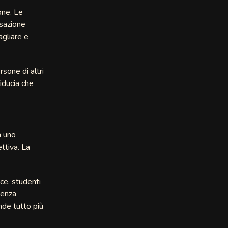
one. Le
rsazione
agliare e
sone di altri
iducia che
a uno
ttiva. La
ce, studenti
senza
nde tutto più