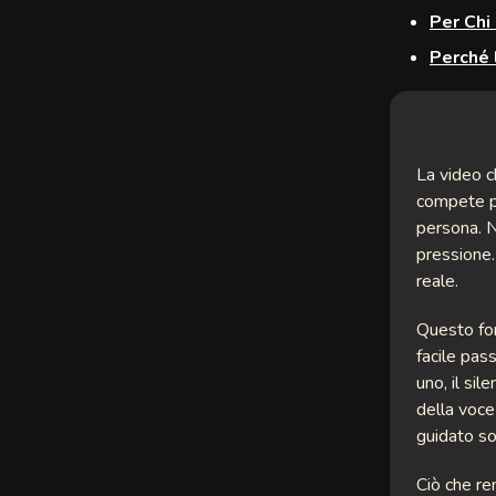
Per Chi
t
Perché 
La video c
e
compete pe
persona. N
pressione.
reale.
y
Questo for
le
facile pas
uno, il sil
n
della voce
guidato so
th
r
Ciò che re