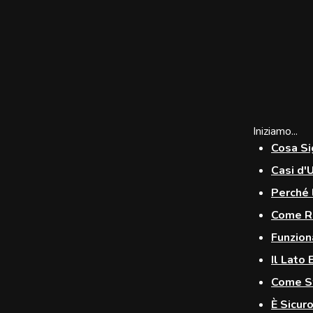
ms
s
m
r
Iniziamo...
ush
Cosa Si
hat
Casi d'
Perché 
t
Come Ra
Funzion
ch
Il Lato
Come Sf
È Sicur