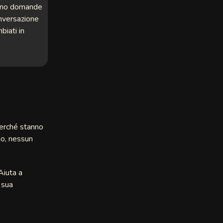
Fanno domande
onversazione
biati in
perché stanno
no, nessun
Aiuta a
a sua