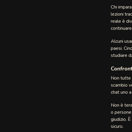
Chi impara
lezioni tr
w
reale è di
continuare
Alcuni usa
paesi. Cin
studiare da
t
Confront
o
Non tutte 
nd
scambio ve
chat uno a
t
Non è tera
o persone 
giudizio. 
ochat
sicuro.