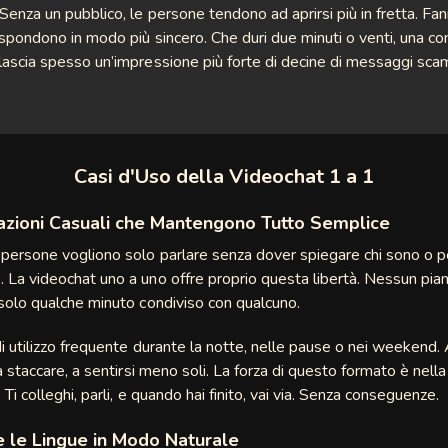
 Senza un pubblico, le persone tendono ad aprirsi più in fretta. 
Rispondono in modo più sincero. Che duri due minuti o venti, una c
lascia spesso un’impressione più forte di decine di messaggi scam
Casi d'Uso della Videochat 1 a 1
azioni Casuali che Mantengono Tutto Semplice
 persone vogliono solo parlare senza dover spiegare chi sono o 
 La videochat uno a uno offre proprio questa libertà. Nessun pia
 solo qualche minuto condiviso con qualcuno.
di utilizzo frequente durante la notte, nelle pause o nei weekend. 
 a staccare, a sentirsi meno soli. La forza di questo formato è nell
 Ti colleghi, parli, e quando hai finito, vai via. Senza conseguenze.
e le Lingue in Modo Naturale