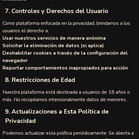
meet
7. Controles y Derechos del Usuario
ki
Como plataforma enfocada en la privacidad, brindamos a los
ndr
usuarios el derecho a:
Usar nuestros servicios de manera anónima
tbate
Solicitar la eliminación de datos (si aplica)
Deshabilitar cookies a través de la configuración del
eet
navegador
Reportar comportamientos inapropiados para acción
ingly
8. Restricciones de Edad
megle
Nuestra plataforma está destinada a usuarios de 18 años o
Spin
más. No recopilamos intencionalmente datos de menores.
9. Actualizaciones a Esta Política de
 With
Privacidad
nger
Podemos actualizar esta política periódicamente. Se alienta a
etteChat