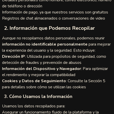
 Video
Detalles personales como nombre, correo electrónico, número
de teléfono o dirección
t
Chat with
Información de pago, ya que nuestros servicios son gratuitos
Registros de chat almacenados o conversaciones de video
n
gle
2. Información que Podemos Recopilar
egle
Aunque no recopilamos datos personales, podemos reunir
gy
información no identificable personalmente
para mejorar
la experiencia del usuario y la seguridad. Esto incluye:
chat
Dirección IP
: Utilizada para propósitos de seguridad, como
detección de fraudes y prevención de abusos
am
Información del Dispositivo y Navegador
: Para optimizar
el rendimiento y mejorar la compatibilidad
mi Chat
Cookies y Datos de Seguimiento
: Consulte la Sección 5
tmatch
para detalles sobre cómo se utilizan las cookies
3. Cómo Usamos la Información
tRandom
Usamos los datos recopilados para:
gle
Asegurar un funcionamiento fluido de la plataforma y la