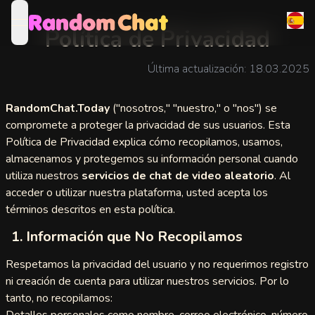
open navigation menu
Política de Privacidad
llamadas
rio
Última actualización: 18.03.2025
lamadas 1
RandomChat.Today
("nosotros," "nuestro," o "nos") se
compromete a proteger la privacidad de sus usuarios. Esta
Política de Privacidad explica cómo recopilamos, usamos,
llamadas
almacenamos y protegemos su información personal cuando
utiliza nuestros
servicios de chat de video aleatorio
. Al
acceder o utilizar nuestra plataforma, usted acepta los
términos descritos en esta política.
as de
1. Información que No Recopilamos
ormas
Respetamos la privacidad del usuario y no requerimos registro
ni creación de cuenta para utilizar nuestros servicios. Por lo
oocam
llamadas
tanto, no recopilamos:
jeres