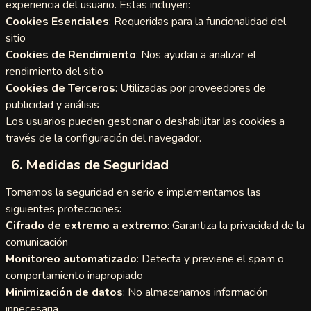
experiencia del usuario. Estas incluyen:
tbees
Cookies Esenciales
: Requeridas para la funcionalidad del
sitio
2cam
Cookies de Rendimiento
: Nos ayudan a analizar el
gster
rendimiento del sitio
Cookies de Terceros
: Utilizadas por proveedores de
ycrush
publicidad y análisis
Los usuarios pueden gestionar o deshabilitar las cookies a
lmechat
través de la configuración del navegador.
achat
6. Medidas de Seguridad
Tomamos la seguridad en serio e implementamos las
zey
siguientes protecciones:
Match
Cifrado de extremo a extremo
: Garantiza la privacidad de la
comunicación
Live
Monitoreo automatizado
: Detecta y previene el spam o
comportamiento inapropiado
Minimización de datos
: No almacenamos información
innecesaria