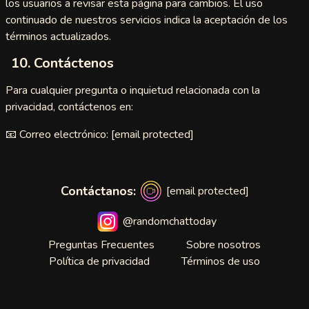
los usuarios a revisar esta página para cambios. El uso
continuado de nuestros servicios indica la aceptación de los
tMeet
términos actualizados.
t4Free
10. Contáctenos
tous
Para cualquier pregunta o inquietud relacionada con la
privacidad, contáctenos en:
surf
📧 Correo electrónico:
[email protected]
tU
App
Contáctanos:
[email protected]
Fun
@randomchattoday
angerCam
Preguntas Frecuentes
Sobre nosotros
Política de privacidad
Términos de uso
raldChat
yright
go