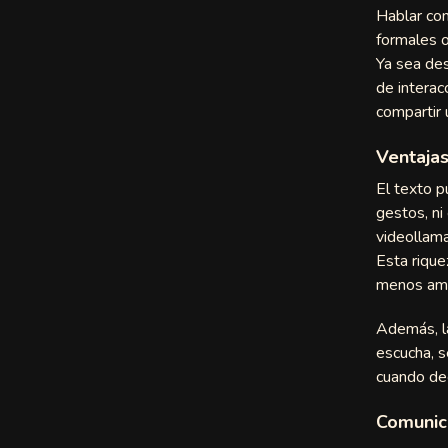
Hablar con
eChat
formales o
Ya sea des
et
de interac
compartir
ee
Ventajas
El texto p
gestos, ni
videollama
Esta rique
menos am
Además, l
escucha, s
cuando dec
rCam
Comunica
Chat