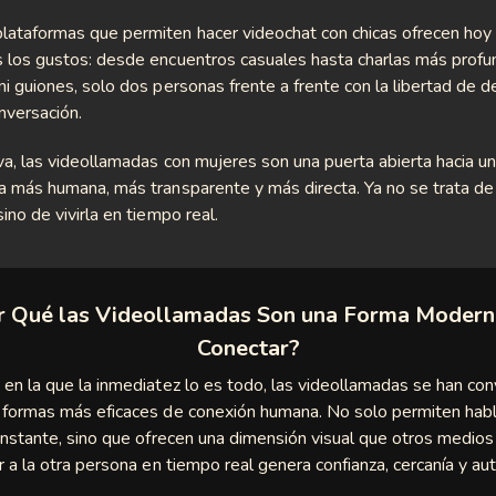
lataformas que permiten hacer videochat con chicas ofrecen hoy
s los gustos: desde encuentros casuales hasta charlas más profu
ni guiones, solo dos personas frente a frente con la libertad de d
onversación.
iva, las videollamadas con mujeres son una puerta abierta hacia u
a más humana, más transparente y más directa. Ya no se trata de
sino de vivirla en tiempo real.
r Qué las Videollamadas Son una Forma Modern
Conectar?
 en la que la inmediatez lo es todo, las videollamadas se han con
s formas más eficaces de conexión humana. No solo permiten habl
 instante, sino que ofrecen una dimensión visual que otros medio
er a la otra persona en tiempo real genera confianza, cercanía y aut