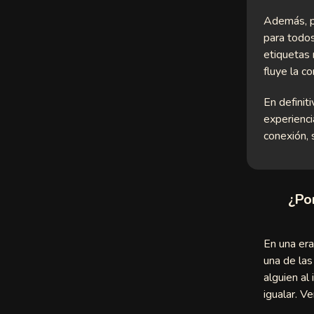
Además, p
t
para todo
etiquetas 
fluye la c
En definit
experienci
e
conexión, 
y
¿Po
le
En una era
n
una de la
alguien al
th
igualar. V
r