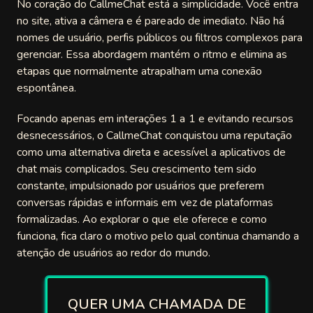
No coração do CallmeChat está a simplicidade. Você entra
vee
no site, ativa a câmera e é pareado de imediato. Não há
nomes de usuário, perfis públicos ou filtros complexos para
ify
gerenciar. Essa abordagem mantém o ritmo e elimina as
etapas que normalmente atrapalham uma conexão
hroulette
espontânea.
loo
Focando apenas em interações 1 a 1 e evitando recursos
desnecessários, o CallmeChat conquistou uma reputação
 Omegle
como uma alternativa direta e acessível a aplicativos de
chat mais complicados. Seu crescimento tem sido
TV
constante, impulsionado por usuários que preferem
gleMe
conversas rápidas e informais em vez de plataformas
formalizadas. Ao explorar o que ele oferece e como
gle
funciona, fica claro o motivo pelo qual continua chamando a
atenção de usuários ao redor do mundo.
zzy
acams
QUER UMA CHAMADA DE