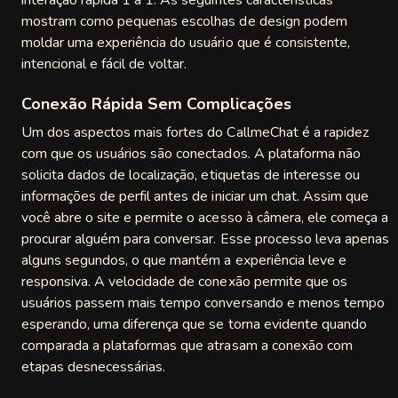
interação rápida 1 a 1. As seguintes características
ola
mostram como pequenas escolhas de design podem
moldar uma experiência do usuário que é consistente,
tymania
intencional e fácil de voltar.
nefreechat
Conexão Rápida Sem Complicações
tcam
Um dos aspectos mais fortes do CallmeChat é a rapidez
com que os usuários são conectados. A plataforma não
U Chat
solicita dados de localização, etiquetas de interesse ou
informações de perfil antes de iniciar um chat. Assim que
y2Chat
você abre o site e permite o acesso à câmera, ele começa a
procurar alguém para conversar. Esse processo leva apenas
domSkip
alguns segundos, o que mantém a experiência leve e
responsiva. A velocidade de conexão permite que os
 Live
usuários passem mais tempo conversando e menos tempo
esperando, uma diferença que se torna evidente quando
o Live
comparada a plataformas que atrasam a conexão com
etapas desnecessárias.