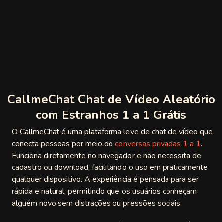
 Video
t
Chat with
n
gle
egle
gy
CallmeChat Chat de Vídeo Aleatório
chat
com Estranhos 1 a 1 Grátis
am
O CallmeChat é uma plataforma leve de chat de vídeo que
conecta pessoas por meio do
conversas privadas 1 a 1
.
mi Chat
Funciona diretamente no navegador e não necessita de
cadastro ou download, facilitando o uso em praticamente
tmatch
qualquer dispositivo. A experiência é pensada para ser
tRandom
rápida e natural, permitindo que os usuários conheçam
alguém novo sem distrações ou pressões sociais.
gle