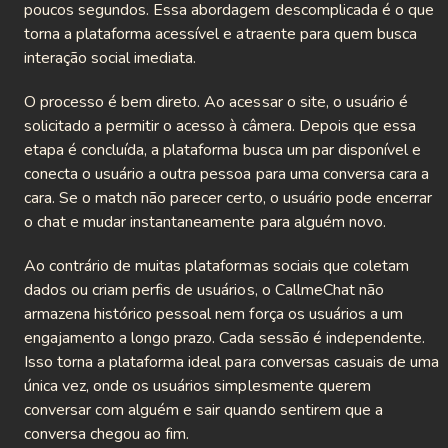
poucos segundos. Essa abordagem descomplicada é o que
tMeet
torna a plataforma acessível e atraente para quem busca
interação social imediata.
t4Free
O processo é bem direto. Ao acessar o site, o usuário é
tous
solicitado a permitir o acesso à câmera. Depois que essa
etapa é concluída, a plataforma busca um par disponível e
surf
conecta o usuário a outra pessoa para uma conversa cara a
cara. Se o match não parecer certo, o usuário pode encerrar
tU
o chat e mudar instantaneamente para alguém novo.
App
Ao contrário de muitas plataformas sociais que coletam
dados ou criam perfis de usuários, o CallmeChat não
Fun
armazena histórico pessoal nem força os usuários a um
engajamento a longo prazo. Cada sessão é independente.
angerCam
Isso torna a plataforma ideal para conversas casuais de uma
raldChat
única vez, onde os usuários simplesmente querem
conversar com alguém e sair quando sentirem que a
go
conversa chegou ao fim.