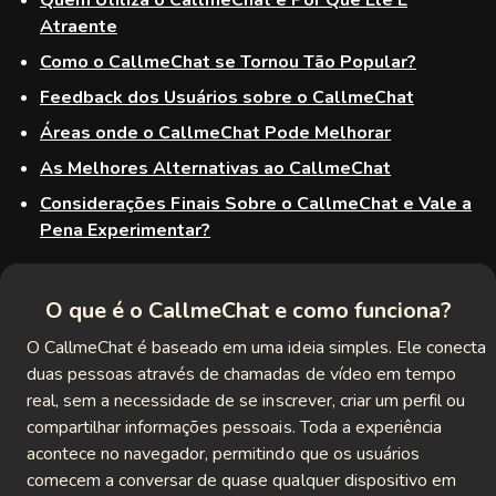
Quem Utiliza o CallmeChat e Por Que Ele É
meet
Atraente
ki
Como o CallmeChat se Tornou Tão Popular?
Feedback dos Usuários sobre o CallmeChat
ndr
Áreas onde o CallmeChat Pode Melhorar
tbate
As Melhores Alternativas ao CallmeChat
eet
Considerações Finais Sobre o CallmeChat e Vale a
Pena Experimentar?
ingly
megle
O que é o CallmeChat e como funciona?
O CallmeChat é baseado em uma ideia simples. Ele conecta
Spin
duas pessoas através de chamadas de vídeo em tempo
 With
real, sem a necessidade de se inscrever, criar um perfil ou
compartilhar informações pessoais. Toda a experiência
nger
acontece no navegador, permitindo que os usuários
comecem a conversar de quase qualquer dispositivo em
etteChat