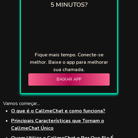
5 MINUTOS?
tbees
2cam
gster
ycrush
Fique mais tempo. Conecte-se
lmechat
melhor. Baixe o app para melhorar
sua chamada.
achat
BAIXAR APP
zey
Match
Vamos começar...
O que é o CallmeChat e como funciona?
Live
Principais Características que Tornam o
CallmeChat Único