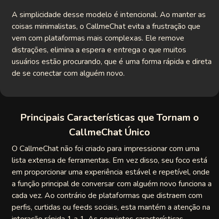
eflow
A simplicidade desse modelo é intencional. Ao manter as
coisas minimalistas, o CallmeChat evita a frustração que
o
vem com plataformas mais complexas. Ele remove
distrações, elimina a espera e entrega o que muitos
hato
usuários estão procurando, que é uma forma rápida e direta
de se conectar com alguém novo.
Chat
togo
Principais Características que Tornam o
Round
CallmeChat Único
Chat
O CallmeChat não foi criado para impressionar com uma
lista extensa de ferramentas. Em vez disso, seu foco está
pig
em proporcionar uma experiência estável e repetível, onde
ideochat
a função principal de conversar com alguém novo funciona a
cada vez. Ao contrário de plataformas que distraem com
Live
perfis, curtidas ou feeds sociais, esta mantém a atenção na