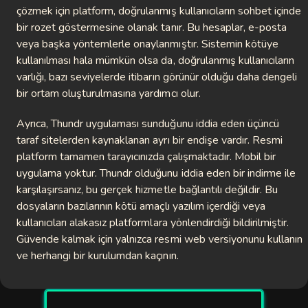
çözmek için platform, doğrulanmış kullanıcıların sohbet içinde
bir rozet göstermesine olanak tanır. Bu hesaplar, e-posta
veya başka yöntemlerle onaylanmıştır. Sistemin kötüye
kullanılması hala mümkün olsa da, doğrulanmış kullanıcıların
varlığı, bazı seviyelerde itibarın görünür olduğu daha dengeli
bir ortam oluşturulmasına yardımcı olur.
Ayrıca, Thundr uygulaması sunduğunu iddia eden üçüncü
taraf sitelerden kaynaklanan ayrı bir endişe vardır. Resmi
platform tamamen tarayıcınızda çalışmaktadır. Mobil bir
uygulama yoktur. Thundr olduğunu iddia eden bir indirme ile
karşılaşırsanız, bu gerçek hizmetle bağlantılı değildir. Bu
dosyaların bazılarının kötü amaçlı yazılım içerdiği veya
kullanıcıları alakasız platformlara yönlendirdiği bildirilmiştir.
Güvende kalmak için yalnızca resmi web versiyonunu kullanın
ve herhangi bir kurulumdan kaçının.