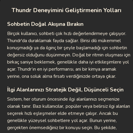
Thundr Deneyimini Geliştirmenin Yolları
Sohbetin Doğal Akışına Bırakın
Birçok kullanıcı, sohbeti çok hızlı değerlendirmeye çalışıyor.
Thundr'da duraklamak fayda sağlar. Birisi dili mükemmel
konuşmadığı ya da ilginç bir şeyle başlamadığı için sohbetin
değersiz olduğunu düşünmeyin. Doğal bir ritmin oluşması için
birkaç saniye beklemek, genellikle daha iyi etkileşimlere yol
açar. Thundr’ın en iyi performansı, ani bir kimya aramak
yerine, ona soluk alma fırsatı verdiğinizde ortaya çıkar.
İlgi Alanlarınızı Stratejik Değil, Düşünceli Seçin
Sistem, her oturum öncesinde ilgi alanlarınızı seçmenize
olanak tanır. Bazı kullanıcılar, popüler veya belirsiz ilgi alanları
seçerek hızlı eşleşmeler elde etmeye çalışır. Ancak bu
genellikle yüzeysel sohbetlere yol açar. Bunun yerine,
gerçekten önemsediğiniz bir konuyu seçin. Bu şekilde,