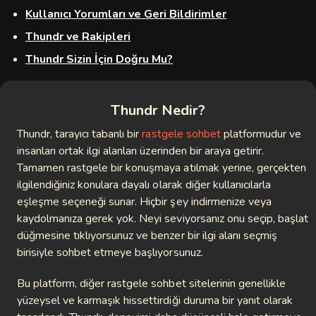
tbees
Kullanıcı Yorumları ve Geri Bildirimler
Thundr ve Rakipleri
2cam
Thundr Sizin İçin Doğru Mu?
gster
ycrush
Thundr Nedir?
Thundr, tarayıcı tabanlı bir
rastgele sohbet
platformudur ve
lmechat
insanları ortak ilgi alanları üzerinden bir araya getirir.
achat
Tamamen rastgele bir konuşmaya atılmak yerine, gerçekten
ilgilendiğiniz konulara dayalı olarak diğer kullanıcılarla
zey
eşleşme seçeneği sunar. Hiçbir şey indirmenize veya
kaydolmanıza gerek yok. Neyi seviyorsanız onu seçip, başlat
Match
düğmesine tıklıyorsunuz ve benzer bir ilgi alanı seçmiş
birisiyle sohbet etmeye başlıyorsunuz.
Live
Bu platform, diğer rastgele sohbet sitelerinin genellikle
yüzeysel ve karmaşık hissettirdiği duruma bir yanıt olarak