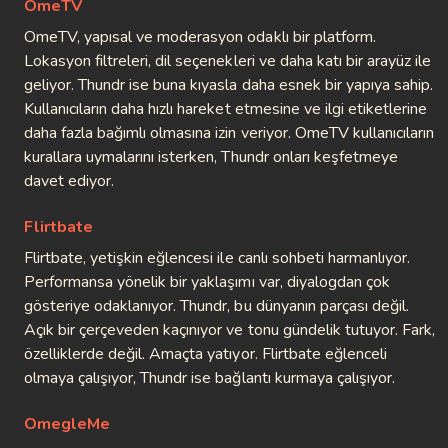
OmeTV
OmeTV, yapısal ve moderasyon odaklı bir platform.
Lokasyon filtreleri, dil seçenekleri ve daha katı bir arayüz ile
geliyor. Thundr ise buna kıyasla daha esnek bir yapıya sahip.
Kullanıcıların daha hızlı hareket etmesine ve ilgi etiketlerine
daha fazla bağımlı olmasına izin veriyor. OmeTV kullanıcıların
kurallara uymalarını isterken, Thundr onları keşfetmeye
davet ediyor.
Flirtbate
Flirtbate, yetişkin eğlencesi ile canlı sohbeti harmanlıyor.
Performansa yönelik bir yaklaşımı var, diyalogdan çok
gösteriye odaklanıyor. Thundr, bu dünyanın parçası değil.
Açık bir çerçeveden kaçınıyor ve tonu gündelik tutuyor. Fark,
özelliklerde değil. Amaçta yatıyor. Flirtbate eğlenceli
olmaya çalışıyor, Thundr ise bağlantı kurmaya çalışıyor.
OmegleMe