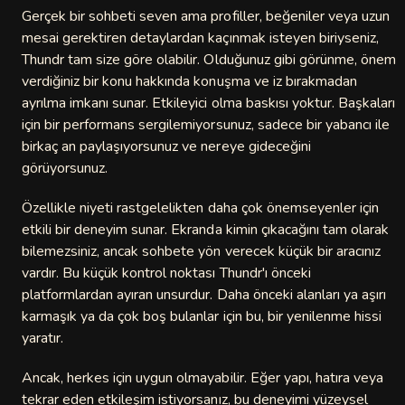
Gerçek bir sohbeti seven ama profiller, beğeniler veya uzun
mesai gerektiren detaylardan kaçınmak isteyen biriyseniz,
Thundr tam size göre olabilir. Olduğunuz gibi görünme, önem
verdiğiniz bir konu hakkında konuşma ve iz bırakmadan
ayrılma imkanı sunar. Etkileyici olma baskısı yoktur. Başkaları
için bir performans sergilemiyorsunuz, sadece bir yabancı ile
birkaç an paylaşıyorsunuz ve nereye gideceğini
görüyorsunuz.
Özellikle niyeti rastgelelikten daha çok önemseyenler için
etkili bir deneyim sunar. Ekranda kimin çıkacağını tam olarak
bilemezsiniz, ancak sohbete yön verecek küçük bir aracınız
vardır. Bu küçük kontrol noktası Thundr'ı önceki
platformlardan ayıran unsurdur. Daha önceki alanları ya aşırı
karmaşık ya da çok boş bulanlar için bu, bir yenilenme hissi
yaratır.
Ancak, herkes için uygun olmayabilir. Eğer yapı, hatıra veya
tekrar eden etkileşim istiyorsanız, bu deneyimi yüzeysel