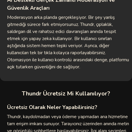
AI Destekli Gerçek Zamanlı Moderasyon ve
Güvenlik Araçları
Moderasyon arka planda gerçekleşiyor. Bir şey yanlış
gitmediği sürece fark etmiyorsunuz. Thundr, çıplaklık,
saldırgan dil ve rahatsız edici davranışları anında tespit
etmek için yapay zeka kullanıyor. Bir kullanıcı sınırları
aştığında sistem hemen tepki veriyor. Ayrıca, diğer
kullanıcıları tek bir tıkla kolayca raporlayabilirsiniz.
Otomasyon ile kullanıcı kontrolü arasındaki denge, platformu
açık tutarken güvenliğini de sağlıyor.
Thundr Ücretsiz Mi Kullanılıyor?
Ücretsiz Olarak Neler Yapabilirsiniz?
Thundr, kaydolmadan veya ödeme yapmadan ana hizmetine
tam erişim imkanı sunuyor. Tarayıcınız üzerinden anında metin
ve görüntülü sohbetlere başlayabilirsiniz. İlgi alanı seçimleri,