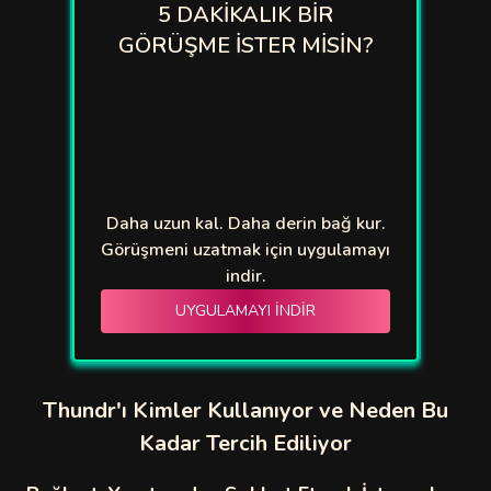
5 DAKIKALIK BIR
GÖRÜŞME ISTER MISIN?
Daha uzun kal. Daha derin bağ kur.
Görüşmeni uzatmak için uygulamayı
indir.
UYGULAMAYI INDIR
Thundr'ı Kimler Kullanıyor ve Neden Bu
Kadar Tercih Ediliyor