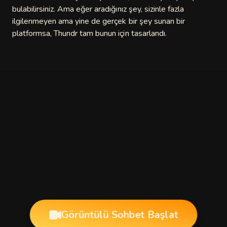
bulabilirsiniz. Ama eğer aradığınız şey, sizinle fazla
ilgilenmeyen ama yine de gerçek bir şey sunan bir
platformsa, Thundr tam bunun için tasarlandı.
Görüntülü Sohbet Başlat