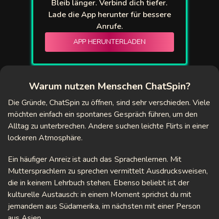
Bleib länger. Verbind dich tiefer.
Lade die App herunter für bessere
tymania
Anrufe.
nefreechat
APP HERUNTERLADEN
tcam
U Chat
Warum nutzen Menschen ChatSpin?
y2Chat
Die Gründe, ChatSpin zu öffnen, sind sehr verschieden. Viele
möchten einfach ein spontanes Gespräch führen, um den
domSkip
Alltag zu unterbrechen. Andere suchen leichte Flirts in einer
lockeren Atmosphäre.
 Live
Ein häufiger Anreiz ist auch das Sprachenlernen. Mit
o Live
Muttersprachlern zu sprechen vermittelt Ausdrucksweisen,
die in keinem Lehrbuch stehen. Ebenso beliebt ist der
kulturelle Austausch: in einem Moment sprichst du mit
jemandem aus Südamerika, im nächsten mit einer Person
aus Asien.