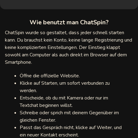
tMeet
t4Free
Wie benutzt man ChatSpin?
tous
ChatSpin wurde so gestaltet, dass jeder schnell starten
kann. Du brauchst kein Konto, keine lange Registrierung und
surf
keine komplizierten Einstellungen. Der Einstieg klappt
sowohl am Computer als auch direkt im Browser auf dem
tU
Smartphone.
App
Öffne die offizielle Website.
Fun
Klicke auf Starten, um sofort verbunden zu
werden.
angerCam
Entscheide, ob du mit Kamera oder nur im
Textchat beginnen willst.
raldChat
Schreibe oder sprich mit deinem Gegenüber im
gleichen Fenster.
go
Passt das Gespräch nicht, klicke auf Weiter, und
ein neuer Kontakt erscheint.
eflow