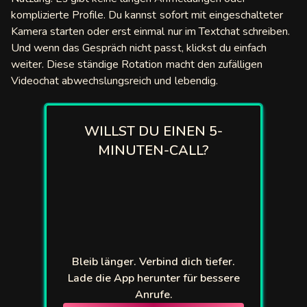
komplizierte Profile. Du kannst sofort mit eingeschalteter
ify
Kamera starten oder erst einmal nur im Textchat schreiben.
Und wenn das Gespräch nicht passt, klickst du einfach
hroulette
weiter. Diese ständige Rotation macht den zufälligen
Videochat abwechslungsreich und lebendig.
loo
 Omegle
WILLST DU EINEN 5-
TV
MINUTEN-CALL?
gleMe
gle
zzy
Bleib länger. Verbind dich tiefer.
acams
Lade die App herunter für bessere
Anrufe.
tbees