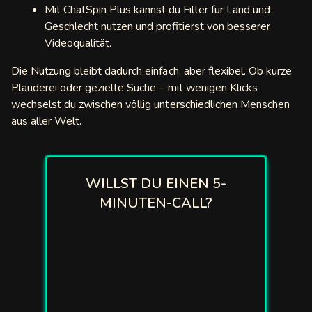
Mit ChatSpin Plus kannst du Filter für Land und
Geschlecht nutzen und profitierst von besserer
o
Videoqualität.
hato
Die Nutzung bleibt dadurch einfach, aber flexibel. Ob kurze
Plauderei oder gezielte Suche – mit wenigen Klicks
Chat
wechselst du zwischen völlig unterschiedlichen Menschen
togo
aus aller Welt.
Round
Chat
WILLST DU EINEN 5-
MINUTEN-CALL?
pig
ideochat
Live
ola