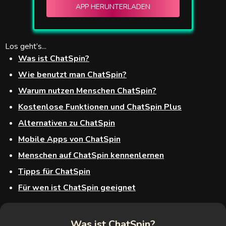
APP HERUNTERLADEN
2cam
gster
Los geht’s...
Was ist ChatSpin?
ycrush
Wie benutzt man ChatSpin?
lmechat
Warum nutzen Menschen ChatSpin?
achat
Kostenlose Funktionen und ChatSpin Plus
Alternativen zu ChatSpin
zey
Mobile Apps von ChatSpin
Match
Menschen auf ChatSpin kennenlernen
Live
Tipps für ChatSpin
Für wen ist ChatSpin geeignet
meet
Was ist ChatSpin?