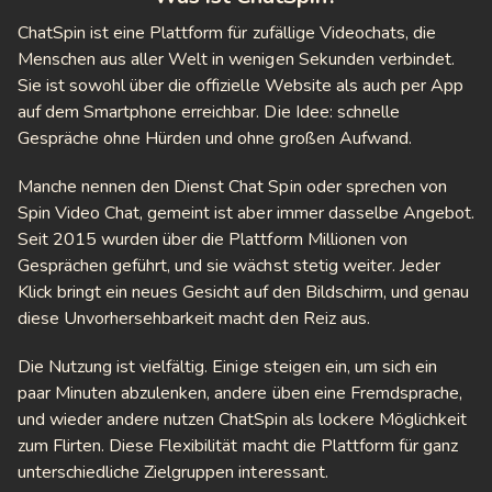
ki
ChatSpin ist eine Plattform für zufällige Videochats, die
Menschen aus aller Welt in wenigen Sekunden verbindet.
ndr
Sie ist sowohl über die offizielle Website als auch per App
auf dem Smartphone erreichbar. Die Idee: schnelle
tbate
Gespräche ohne Hürden und ohne großen Aufwand.
eet
Manche nennen den Dienst Chat Spin oder sprechen von
Spin Video Chat, gemeint ist aber immer dasselbe Angebot.
ingly
Seit 2015 wurden über die Plattform Millionen von
Gesprächen geführt, und sie wächst stetig weiter. Jeder
megle
Klick bringt ein neues Gesicht auf den Bildschirm, und genau
Spin
diese Unvorhersehbarkeit macht den Reiz aus.
 With
Die Nutzung ist vielfältig. Einige steigen ein, um sich ein
paar Minuten abzulenken, andere üben eine Fremdsprache,
nger
und wieder andere nutzen ChatSpin als lockere Möglichkeit
zum Flirten. Diese Flexibilität macht die Plattform für ganz
etteChat
unterschiedliche Zielgruppen interessant.