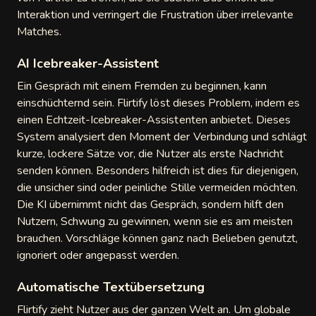
Interaktion und verringert die Frustration über irrelevante
tymania
Matches.
nefreechat
AI Icebreaker-Assistent
tcam
Ein Gespräch mit einem Fremden zu beginnen, kann
einschüchternd sein. Flirtify löst dieses Problem, indem es
U Chat
einen Echtzeit-Icebreaker-Assistenten anbietet. Dieses
System analysiert den Moment der Verbindung und schlägt
y2Chat
kurze, lockere Sätze vor, die Nutzer als erste Nachricht
senden können. Besonders hilfreich ist dies für diejenigen,
domSkip
die unsicher sind oder peinliche Stille vermeiden möchten.
Die KI übernimmt nicht das Gespräch, sondern hilft den
 Live
Nutzern, Schwung zu gewinnen, wenn sie es am meisten
brauchen. Vorschläge können ganz nach Belieben genutzt,
o Live
ignoriert oder angepasst werden.
Automatische Textübersetzung
Flirtify zieht Nutzer aus der ganzen Welt an. Um globale