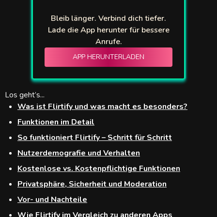
Bleib länger. Verbind dich tiefer.
ify
Lade die App herunter für bessere
hroulette
Anrufe.
APP HERUNTERLADEN
loo
 Omegle
Los geht’s...
TV
Was ist Flirtify und was macht es besonders?
Funktionen im Detail
gleMe
So funktioniert Flirtify – Schritt für Schritt
gle
Nutzerdemografie und Verhalten
zzy
Kostenlose vs. Kostenpflichtige Funktionen
Privatsphäre, Sicherheit und Moderation
acams
Vor- und Nachteile
tbees
Wie Flirtify im Vergleich zu anderen Apps