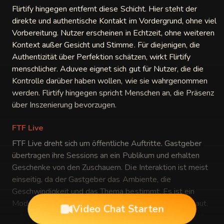
Flirtify hingegen entfernt diese Schicht. Hier steht der
direkte und authentische Kontakt im Vordergrund, ohne viel
Vorbereitung. Nutzer erscheinen in Echtzeit, ohne weiteren
Kontext außer Gesicht und Stimme. Für diejenigen, die
Authentizität über Perfektion schätzen, wirkt Flirtify
menschlicher. Aduvee eignet sich gut für Nutzer, die die
Kontrolle darüber haben wollen, wie sie wahrgenommen
werden. Flirtify hingegen spricht Menschen an, die Präsenz
über Inszenierung bevorzugen.
FTF Live
FTF Live dreht sich um öffentliche Auftritte. Gastgeber
übertragen ihre Sessions an ein Publikum und erhalten
Geschenke von den Zuschauern. Die Interaktion ist meist
einseitig, da der Gastgeber das Ambiente, die
Geschwindigkeit und das Thema bestimmt. Es ist ein
yright
Modell, das auf Aufmerksamkeit und Belohnung aufbaut.
Video Chat Starten
mchat.today