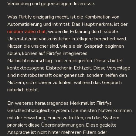
Verbindung und gegenseitigem Interesse.
ki
Was Flirtify einzigartig macht, ist die Kombination von
ndr
Automatisierung und Intimität. Das Hauptmerkmal ist der
random video chat
, wobei die Erfahrung durch subtile
tbate
Unterstützung von künstlicher Intelligenz bereichert wird.
Nutzer, die unsicher sind, wie sie ein Gespräch beginnen
eet
sollen, können auf Flirtifys integriertes
ingly
Nachrichtenvorschlag-Tool zurückgreifen. Dieses bietet
kontextbezogene Eisbrecher in Echtzeit. Diese Vorschläge
megle
sind nicht roboterhaft oder generisch, sondern helfen den
Nutzern, sich sicherer zu fühlen, während das Gespräch
Spin
natürlich bleibt.
 With
Ein weiteres herausragendes Merkmal ist Flirtifys
nger
Geschlechtsabgleich-System. Die meisten Nutzer kommen
mit der Erwartung, Frauen zu treffen, und das System
etteChat
priorisiert diese Übereinstimmungen. Diese gezielte
Ansprache ist nicht hinter mehreren Filtern oder