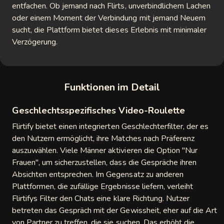
entfachen. Ob jemand nach Flirts, unverbindlichem Lachen
oder einem Moment der Verbindung mit jemand Neuem
o
sucht, die Plattform bietet dieses Erlebnis mit minimaler
hato
Verzögerung.
Chat
togo
Funktionen im Detail
Round
Geschlechtsspezifisches Video-Roulette
Flirtify bietet einen integrierten Geschlechterfilter, der es
Chat
den Nutzern ermöglicht, ihre Matches nach Präferenz
auszuwählen. Viele Männer aktivieren die Option "Nur
pig
Frauen", um sicherzustellen, dass die Gespräche ihren
ideochat
Absichten entsprechen. Im Gegensatz zu anderen
Plattformen, die zufällige Ergebnisse liefern, verleiht
Live
Flirtifys Filter den Chats eine klare Richtung. Nutzer
betreten das Gespräch mit der Gewissheit, eher auf die Art
ola
von Partner zu treffen, die sie suchen. Das erhöht die