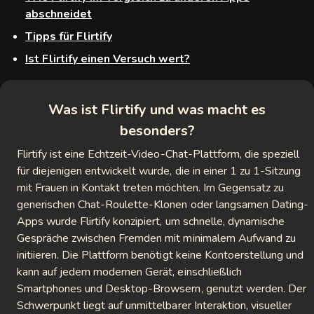
abschneidet
2cam
Tipps für Flirtify
gster
Ist Flirtify einen Versuch wert?
ycrush
Was ist Flirtify und was macht es
lmechat
besonders?
achat
Flirtify ist eine Echtzeit-Video-Chat-Plattform, die speziell
für diejenigen entwickelt wurde, die in einer 1 zu 1-Sitzung
zey
mit Frauen in Kontakt treten möchten. Im Gegensatz zu
generischen Chat-Roulette-Klonen oder langsamen Dating-
Match
Apps wurde Flirtify konzipiert, um schnelle, dynamische
Live
Gespräche zwischen Fremden mit minimalem Aufwand zu
initiieren. Die Plattform benötigt keine Kontoerstellung und
kann auf jedem modernen Gerät, einschließlich
Smartphones und Desktop-Browsern, genutzt werden. Der
meet
Schwerpunkt liegt auf unmittelbarer Interaktion, visueller