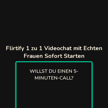
t
Chat with
n
gle
egle
gy
chat
Flirtify 1 zu 1 Videochat mit Echten
am
Frauen Sofort Starten
mi Chat
WILLST DU EINEN 5-
tmatch
MINUTEN-CALL?
tRandom
gle
vee