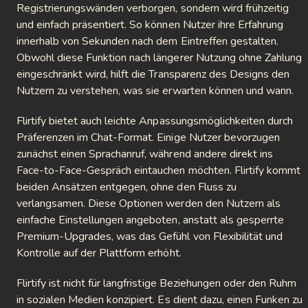
tMeet
Registrierungswänden verborgen, sondern wird frühzeitig
und einfach präsentiert. So können Nutzer ihre Erfahrung
t4Free
innerhalb von Sekunden nach dem Eintreffen gestalten.
Obwohl diese Funktion nach längerer Nutzung ohne Zahlung
tous
eingeschränkt wird, hilft die Transparenz des Designs den
Nutzern zu verstehen, was sie erwarten können und wann.
surf
Flirtify bietet auch leichte Anpassungsmöglichkeiten durch
tU
Präferenzen im Chat-Format. Einige Nutzer bevorzugen
App
zunächst einen Sprachanruf, während andere direkt ins
Face-to-Face-Gespräch eintauchen möchten. Flirtify kommt
Fun
beiden Ansätzen entgegen, ohne den Fluss zu
verlangsamen. Diese Optionen werden den Nutzern als
angerCam
einfache Einstellungen angeboten, anstatt als gesperrte
Premium-Upgrades, was das Gefühl von Flexibilität und
raldChat
Kontrolle auf der Plattform erhöht.
go
Flirtify ist nicht für langfristige Beziehungen oder den Ruhm
in sozialen Medien konzipiert. Es dient dazu, einen Funken zu
eflow